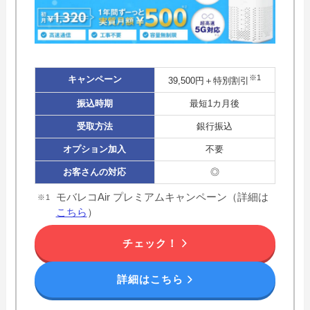
※1
キャンペーン
39,500円＋特別割引
振込時期
最短1カ月後
受取方法
銀行振込
オプション加入
不要
お客さんの対応
◎
モバレコAir プレミアムキャンペーン（詳細は
こちら
）
チェック！
詳細はこちら