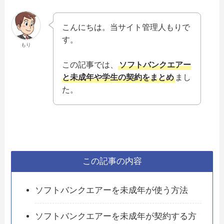
こんにちは。当サイト管理人もりで
す。
もり
この記事では、
ソフトバンクエアー
と未成年や学生の契約をまとめ
まし
た。
この記事の内容
ソフトバンクエアーを未成年が使う方法
ソフトバンクエアーを未成年が契約する方