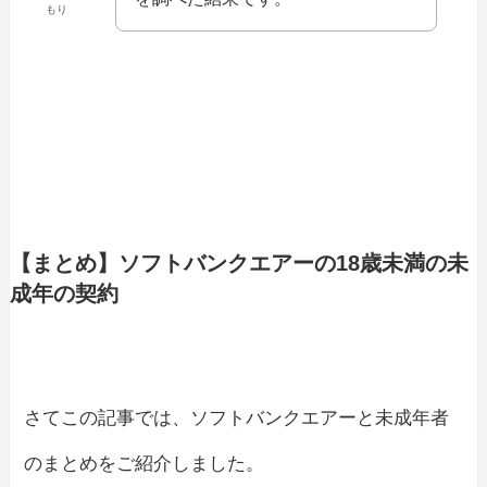
もり
【まとめ】ソフトバンクエアーの18歳未満の未
成年の契約
さてこの記事では、ソフトバンクエアーと未成年者
のまとめをご紹介しました。