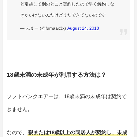
ど引越して別のとこと契約したので早く解約しな
きゃいけないんだけどまだできてないのです
— ふまー (@fumaax3x)
August 24, 2018
18歳未満の未成年が利用する方法は？
ソフトバンクエアーは、18歳未満の未成年は契約で
きません。
なので、
親または18歳以上の同居人が契約し、未成