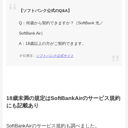
【ソフトバンク公式のQ&A】
Q：何歳から契約できますか？［SoftBank 光／
SoftBank Air］
A：18歳以上の方がご契約できます。
※引用元：
ソフトバンク公式サイト
18歳未満の規定はSoftBankAirのサービス規約
にも記載あり
SoftBankAirのサービス規約も調べました。