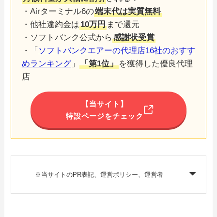
・Airターミナル6の
端末代は実質無料
・他社違約金は
10万円
まで還元
・ソフトバンク公式から
感謝状受賞
・「
ソフトバンクエアーの代理店16社のおすす
めランキング
」
「第1位」
を獲得した優良代理
店
【当サイト】
特設ページをチェック
※当サイトのPR表記、運営ポリシー、運営者