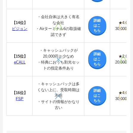
・会社自体は大きく有名
詳細
【14位】
な会社
★4.0
はこ
ビジョン
・Airターミナル6の取扱確
30,000円
ちら
認できず
・キャッシュバックが
詳細
【15位】
20,000円と少なめ
★2.0
はこ
eCALL
・特典におうち割光セッ
20,000円
ちら
トの指定条件あり
・キャッシュバックは多
くない上に、受取時期は
詳細
【16位】
★4.0
はこ
不明
FSP
30,000円
ちら
・サイトの情報がかなり
古い