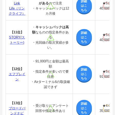
詳細
Link
がある
ので注意
★5.0
はこ
Life（リン
・キャッシュバックは12
40,000円
ちら
クライフ）
カ月後
・
キャッシュバックは高
【11位】
額
なものの指定条件があ
詳細
★5.0
はこ
STORY(ス
る
40,000円
ちら
トーリー)
・光回線の取次実績が多
い。
・91,000円と金額は最高
額
【12位】
詳細
・指定条件が多いので要
★5.0
はこ
エフプレイ
注意
91,000円
ちら
ン
・Airターミナル6の取扱確
認できず
【13位】
詳細
・受け取りにアンケート
★4.0
はこ
ブロードバ
回答や指定条件あり
35,000円
ちら
ンドナビ