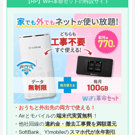
【RP】WiFi革命セットの特設サイト
・おうちと外出先の両方で使える！
・Airとモバイルの
端末代実質無料
！
・他社回線の
違約金・撤去工事費を満額還元
・SoftBank、Y!mobileの
スマホ代が永年割引