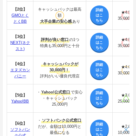
【2位】
キャッシュバックは最高
詳細
★4.5
はこ
GMOとく
額
35,000円
ちら
とくBB
大手企業の安心感
あり
【3位】
詳細
評判が良い窓口
の1つ
★4.5
はこ
NEXT(ネク
特典も35,000円と十分
35,000円
ちら
スト)
【4位】
キャッシュバックが
詳細
★4.0
はこ
エヌズカン
30,000円！
30,000円
ちら
パニー
評判がいい優良代理店
・
Yahoo!公式窓口
で安心
詳細
【5位】
★3.0
はこ
・キャッシュバック
Yahoo!BB
25,000円
ちら
25,000円
・
ソフトバンク公式窓口
【6位】
詳細
だが、金額は10,000円と
★2.0
はこ
ソフトバン
最低になる
10,000円
ちら
ク公式