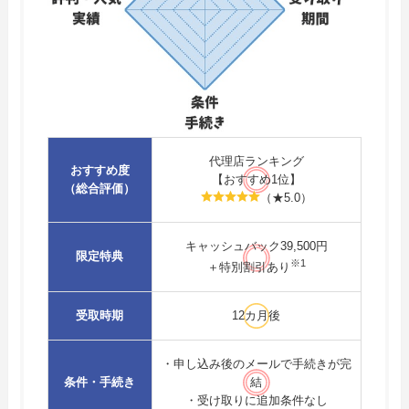
代理店ランキング
おすすめ度
【おすすめ1位】
（総合評価）
（★5.0）
キャッシュバック39,500円
限定特典
※1
＋特別割引あり
受取時期
12カ月後
・
申し込み後のメールで手続きが完
条件・手続き
結
・受け取りに追加条件なし