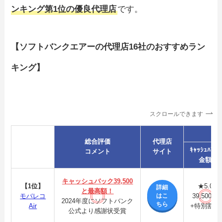
ンキング第1位の優良代理店
です。
【ソフトバンクエアーの代理店16社のおすすめラン
キング】
スクロールできます
【順位】
総合評価
代理店
ｷｬｯｼｭﾊﾞｯｸ
代理店
コメント
サイト
金額
キャッシュバック39,500
【1位】
★5.0
詳細
と最高額！
はこ
モバレコ
39,500円
2024年度にソフトバンク
ちら
Air
+特別割引
公式より感謝状受賞