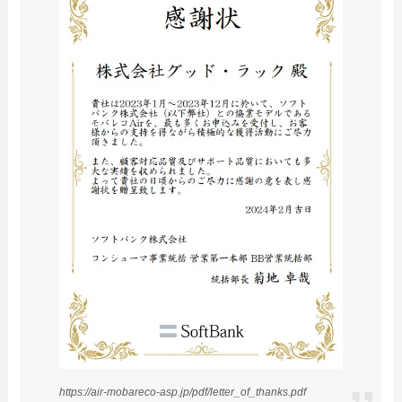
https://air-mobareco-asp.jp/pdf/letter_of_thanks.pdf