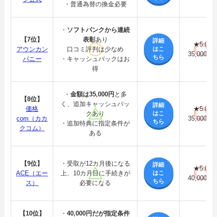
・普通為替の換金必要
・
ソフトバンクから連続
【7位】
表彰
あり
詳細
★5.0
はこ
アウンカン
口コミ評判は少なめ
35,000円
ちら
パニー
・キャッシュバックはお
得
・
金額は35,000円
と多
【8位】
く、追加キャッシュバッ
詳細
価格
★5.0
はこ
クあり
com（カカ
35,000円
ちら
・追加特典に指定条件が
クコム）
ある
【9位】
・受取が12カ月後になる
詳細
★5.0
はこ
ACE（エー
上、10カ月目に手続きが
40,000円
ちら
ス）
必要になる
【10位】
・
40,000円だが指定条件